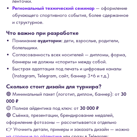
ленточки.
Региональный технический семинар
— оформление
обучающего спортивного события, более сдержанное
и структурное.
Что важно при разработке
Понимание
аудитории
: дети, взрослые, родители,
болельщики.
Согласованность всех носителей — дипломы, форма,
баннеры не должны «спорить» между собой.
Быстрая адаптация под печать и цифровые каналы
(Instagram, Telegram, сайт, баннер 3×6 и т.д.)
Сколько стоит дизайн для турнира?
🟢 Минимальный пакет (логотип, диплом, баннер): от
30
000 ₽
🟡 Полная айдентика под ключ: от
30 000 ₽
🔵 Съёмка, презентации, брендирование медалей,
оформление фотозоны — рассчитывается отдельно
👉 Уточнить детали, примеры и заказать дизайн — можно
на странице по айдентике
или сразу в Telegram: