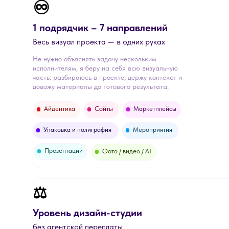
♾️
1 подрядчик – 7 направлений
Весь визуал проекта — в одних руках
Не нужно объяснять задачу нескольким
исполнителям, я беру на себя всю визуальную
часть: разбираюсь в проекте, держу контекст и
довожу материалы до готового результата.
Айдентика
Сайты
Маркетплейсы
Упаковка и полиграфия
Мероприятия
Презентации
Фото / видео / AI
⚖️
Уровень дизайн-студии
без агентской переплаты