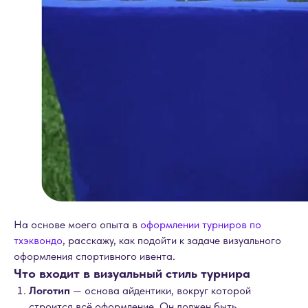
На основе моего опыта в
оформлении турниров по
тхэквондо
, расскажу, как подойти к задаче визуального
оформления спортивного ивента.
Что входит в визуальный стиль турнира
Логотип
— основа айдентики, вокруг которой
строится всё оформление. Он должен быть