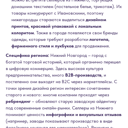
домашним текстилем (постельное белье, трикотаж). Их
товары конкурируют с Ивановскими, поэтому
нижегородцы стараются выделиться
дизайном
принтов, красивой упаковкой с локальным
колоритом
. Также в городе появляются свои бренды
одежды, которые требуют разработки
логотипа,
фирменного стиля и лукбуков
для продвижения.
Специфика региона:
Нижний Новгород – город с
богатой торговой историей, который органично перешел
в цифровую коммерцию. Здесь высокая культура
предпринимательства, много
B2B-производств
, и
постепенно они выходят на B2C через маркетплейсы. С
точки зрения дизайна регион интересен сочетанием
старого и нового: многие компании проходят через
ребрендинг
– обновляют старую заводскую айдентику
под современные онлайн-рынки. Селлеры из Нижнего
понимают ценность
инфографики и визуальных отзывов
(например, заводы показывают производство в виде
фото/видео контента для маркетплейсов). Развитие e-