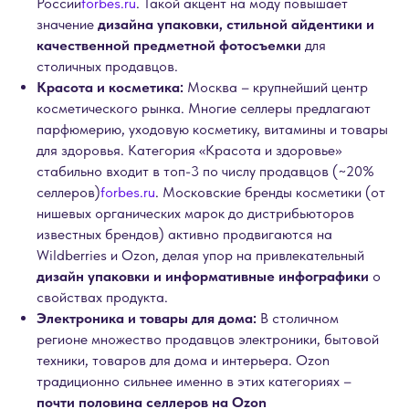
России
forbes.ru
. Такой акцент на моду повышает
значение
дизайна упаковки, стильной айдентики и
качественной предметной фотосъемки
для
столичных продавцов.
Красота и косметика:
Москва – крупнейший центр
косметического рынка. Многие селлеры предлагают
парфюмерию, уходовую косметику, витамины и товары
для здоровья. Категория «Красота и здоровье»
стабильно входит в топ-3 по числу продавцов (~20%
селлеров)
forbes.ru
. Московские бренды косметики (от
нишевых органических марок до дистрибьюторов
известных брендов) активно продвигаются на
Wildberries и Ozon, делая упор на привлекательный
дизайн упаковки и информативные инфографики
о
свойствах продукта.
Электроника и товары для дома:
В столичном
регионе множество продавцов электроники, бытовой
техники, товаров для дома и интерьера. Ozon
традиционно сильнее именно в этих категориях –
почти половина селлеров на Ozon