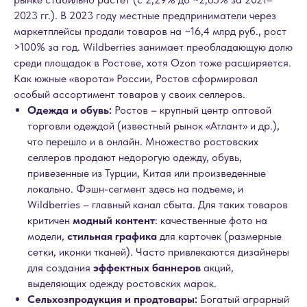
2023 гг.). В 2023 году местные предприниматели через
маркетплейсы продали товаров на ~16,4 млрд руб., рост
>100% за год. Wildberries занимает преобладающую долю
среди площадок в Ростове, хотя Ozon тоже расширяется.
Как южные «ворота» России, Ростов сформировал
особый ассортимент товаров у своих селлеров.
Одежда и обувь:
Ростов – крупный центр оптовой
торговли одеждой (известный рынок «Атлант» и др.),
что перешло и в онлайн. Множество ростовских
селлеров продают недорогую одежду, обувь,
привезенные из Турции, Китая или произведенные
локально. Фэшн-сегмент здесь на подъеме, и
Wildberries – главный канал сбыта. Для таких товаров
критичен
модный контент
: качественные фото на
модели,
стильная графика
для карточек (размерные
сетки, иконки тканей). Часто привлекаются дизайнеры
для создания
эффектных баннеров
акций,
выделяющих одежду ростовских марок.
Сельхозпродукция и продтовары:
Богатый аграрный