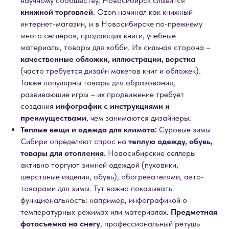
научному сообществу, Новосибирск славится
книжной торговлей
. Ozon начинал как книжный
интернет-магазин, и в Новосибирске по-прежнему
много селлеров, продающих книги, учебные
материалы, товары для хобби. Их сильная сторона –
качественные обложки, иллюстрации, верстка
(часто требуется дизайн макетов книг и обложек).
Также популярны товары для образования,
развивающие игры – их продвижение требует
создания
инфографик с инструкциями и
преимуществами
, чем занимаются дизайнеры.
Теплые вещи и одежда для климата:
Суровые зимы
Сибири определяют спрос на
теплую одежду, обувь,
товары для отопления
. Новосибирские селлеры
активно торгуют зимней одеждой (пуховики,
шерстяные изделия, обувь), обогревателями, авто-
товарами для зимы. Тут важно показывать
функциональность: например, инфографикой о
температурных режимах или материалах.
Предметная
фотосъемка на снегу
, профессиональный ретушь