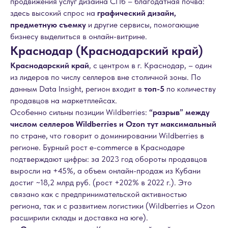
продвижения услуг дизайна СПб – благодатная почва:
здесь высокий спрос на
графический дизайн,
предметную съемку
и другие сервисы, помогающие
бизнесу выделиться в онлайн-витрине.
Краснодар (Краснодарский край)
Краснодарский край
, с центром в г. Краснодар, – один
из лидеров по числу селлеров вне столичной зоны. По
данным Data Insight, регион входит в
топ-5
по количеству
продавцов на маркетплейсах.
Особенно сильны позиции Wildberries:
“разрыв” между
числом селлеров Wildberries и Ozon тут максимальный
по стране, что говорит о доминировании Wildberries в
регионе. Бурный рост e-commerce в Краснодаре
подтверждают цифры: за 2023 год обороты продавцов
выросли на +45%, а объем онлайн-продаж из Кубани
достиг ~18,2 млрд руб. (рост +202% в 2022 г.). Это
связано как с предпринимательской активностью
региона, так и с развитием логистики (Wildberries и Ozon
расширили склады и доставка на юге).