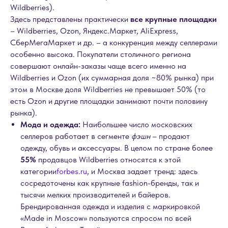
Wildberries).
Здесь представлены практически
все крупные площадки
– Wildberries, Ozon, Яндекс.Маркет, AliExpress,
СберМегаМаркет и др. – а конкуренция между селлерами
особенно высока. Покупатели столичного региона
совершают онлайн-заказы чаще всего именно на
Wildberries и Ozon (их суммарная доля ~80% рынка) при
этом в Москве доля Wildberries не превышает 50% (то
есть Ozon и другие площадки занимают почти половину
рынка).
Мода и одежда:
Наибольшее число московских
селлеров работает в сегменте
фэшн
– продают
одежду, обувь и аксессуары. В целом по стране более
55%
продавцов Wildberries относятся к этой
категории
forbes.ru
, и Москва задает тренд: здесь
сосредоточены как крупные fashion-бренды, так и
тысячи мелких производителей и байеров.
Брендированная одежда и изделия с маркировкой
«Made in Moscow» пользуются спросом по всей