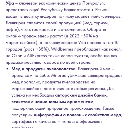
Уфа
– ключевой экономический центр Приуралья,
представляющий Республику Башкортостан. Регион
входит в десятку лидеров по числу маркетплейс-селлеров.
Башкирия славится своей продукцией (мед, туризм,
нефть), что отражается и в e-commerce. Обороты
онлайн-продаж здесь растут (в 2023 +50% на
маркетплейсах), а по числу заказов Уфа попала в топ-10
городов (рост +38%). Wildberries преобладает как канал,
но Ozon и AliExpress также используются, особенно для
продажи местных товаров по всей стране.
Мед и продукты пчеловодства:
Башкирский мед –
бренд сам по себе. Многие уфимские селлеры продают
мед, прополис, продукты пчеловодства на
маркетплейсах, доставляя их в любые регионы. Для
успеха им необходим
авторский дизайн банок,
этикеток с национальным орнаментом
,
подчёркивающий природное происхождение. Также
популярны
инфографики о полезных свойствах меда
,
сертификаты качества – их часто оформляют
дизайнеры.