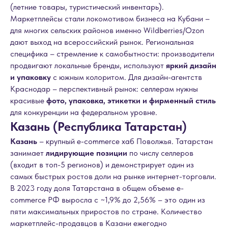
(летние товары, туристический инвентарь).
Маркетплейсы стали локомотивом бизнеса на Кубани –
для многих сельских районов именно Wildberries/Ozon
дают выход на всероссийский рынок. Региональная
специфика – стремление к самобытности: производители
продвигают локальные бренды, используют
яркий дизайн
и упаковку
с южным колоритом. Для дизайн-агентств
Краснодар – перспективный рынок: селлерам нужны
красивые
фото, упаковка, этикетки и фирменный стиль
для конкуренции на федеральном уровне.
Казань (Республика Татарстан)
Казань
– крупный e-commerce хаб Поволжья. Татарстан
занимает
лидирующие позиции
по числу селлеров
(входит в топ-5 регионов) и демонстрирует один из
самых быстрых ростов доли на рынке интернет-торговли.
В 2023 году доля Татарстана в общем объеме e-
commerce РФ выросла с ~1,9% до 2,56% – это один из
пяти максимальных приростов по стране. Количество
маркетплейс-продавцов в Казани ежегодно