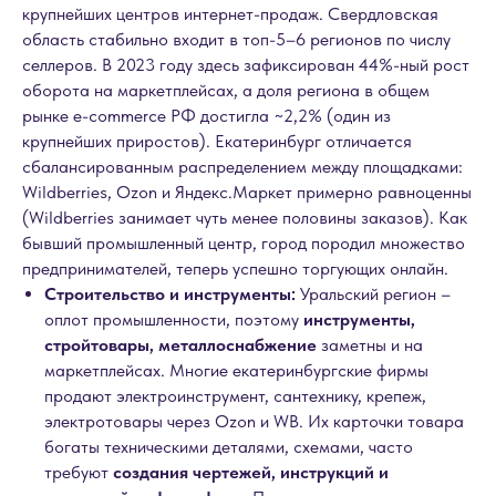
крупнейших центров интернет-продаж. Свердловская
область стабильно входит в топ-5–6 регионов по числу
селлеров. В 2023 году здесь зафиксирован 44%-ный рост
оборота на маркетплейсах, а доля региона в общем
рынке e-commerce РФ достигла ~2,2% (один из
крупнейших приростов). Екатеринбург отличается
сбалансированным распределением между площадками:
Wildberries, Ozon и Яндекс.Маркет примерно равноценны
(Wildberries занимает чуть менее половины заказов). Как
бывший промышленный центр, город породил множество
предпринимателей, теперь успешно торгующих онлайн.
Строительство и инструменты:
Уральский регион –
оплот промышленности, поэтому
инструменты,
стройтовары, металлоснабжение
заметны и на
маркетплейсах. Многие екатеринбургские фирмы
продают электроинструмент, сантехнику, крепеж,
электротовары через Ozon и WB. Их карточки товара
богаты техническими деталями, схемами, часто
требуют
создания чертежей, инструкций и