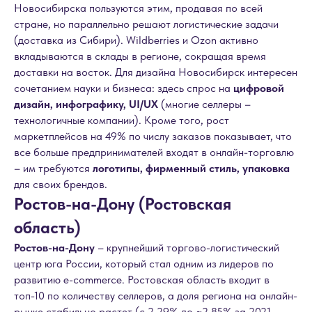
Новосибирска пользуются этим, продавая по всей
стране, но параллельно решают логистические задачи
(доставка из Сибири). Wildberries и Ozon активно
вкладываются в склады в регионе, сокращая время
доставки на восток. Для дизайна Новосибирск интересен
сочетанием науки и бизнеса: здесь спрос на
цифровой
дизайн, инфографику, UI/UX
(многие селлеры –
технологичные компании). Кроме того, рост
маркетплейсов на 49% по числу заказов показывает, что
все больше предпринимателей входят в онлайн-торговлю
– им требуются
логотипы, фирменный стиль, упаковка
для своих брендов.
Ростов-на-Дону (Ростовская
область)
Ростов-на-Дону
– крупнейший торгово-логистический
центр юга России, который стал одним из лидеров по
развитию e-commerce. Ростовская область входит в
топ-10 по количеству селлеров, а доля региона на онлайн-
рынке стабильно растет (с 2,29% до ~2,85% за 2021–