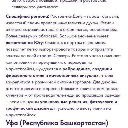
автотоваров повышает продажи, и ростовские
селлеры это учитывают.
Специфика региона:
Ростов-на-Дону – город торговли,
известный своим предпринимательским духом. Регион
активно наращивает долю в e-commerce, опережая ряд
более северных областей. Большое значение имеет
логистика по Югу
: близость к портам и границам
позволяет легко импортировать товары и отправлять
заказы по всей стране. Селлеры Ростова часто начинают
как оптовики и перекупщики, а переходя на
маркетплейсы, нуждаются в
ребрендинге, создании
фирменного стиля и качественных визуалах
, чтобы
закрепиться в розничной онлайн-торговле. Для дизайн-
агентств регион интересен большим количеством новых
клиентов – от производителей еды до продавцов одежды
– всем им нужны
упаковочные решения, фотоуслуги и
графический дизайн
для успешного выступления на
маркетплейсах.
Уфа (Республика Башкортостан)