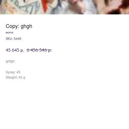
Copy: ghgh
жопа
SKU:
5645
45 645
р.
6 456 546
р.
ghfgh
булку: 45
Weight: 45 g