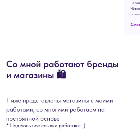
целев
Чётк
поку
Смот
Со мной работают бренды
и магазины 🛍️
Ниже представлены магазины с моими
работами, со многими работаем на
постоянной основе
* Надеюсь все ссылки работают :)