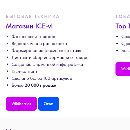
БЫТОВАЯ ТЕХНИКА
ТОВА
Магазин ICE-vl
Top 
Фотосессия товаров
Соз
Видеосъемка и распаковка
Сде
Формирование фирменного стиля
Бол
Листинг и сбор информации о товаре
Создание фирменной инфографики
Wild
Rich-контент
Сделано более 100 артикулов
Более
20 000 продаж
Wildberries
Ozon