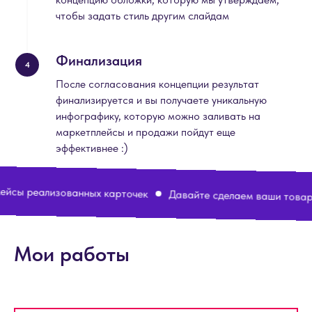
чтобы задать стиль другим слайдам
Финализация
4
После согласования концепции результат
финализируется и вы получаете уникальную
инфографику, которую можно заливать на
маркетплейсы и продажи пойдут еще
эффективнее :)
ем ваши товары желанными
Портфолио работ
Тут собра
Мои работы